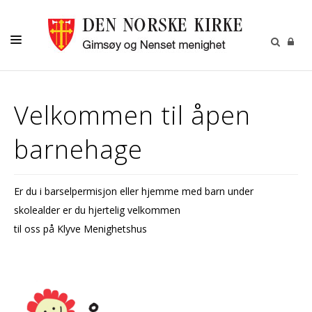
DÅP-VIGSEL-GRAVFERD
Velkommen til åpen
BARN OG UNGDOM
barnehage
VOKSNE
KALENDER
Er du i barselpermisjon eller hjemme med barn under
OM OSS
skolealder er du hjertelig velkommen
MENIGHETSBLADET
til oss på Klyve Menighetshus
UTLEIE